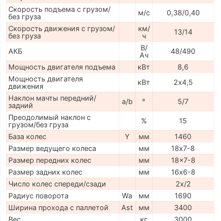
Скорость подъема с грузом/
м/с
0,38/0,40
без груза
Скорость движения с грузом/
км/
13/14
без груза
ч
В/
АКБ
48/490
Ач
Мощность двигателя подъема
кВт
8,6
Мощность двигателя
кВт
2х4,5
движения
Наклон мачты передний/
a/b
°
5/7
задний
Преодолимый наклон с
%
15
грузом/без груза
База колес
Y
мм
1460
Размер ведущего колеса
мм
18х7-8
Размер передних колес
мм
18x7-8
Размер задних колес
мм
16х6-8
Число колес спереди/сзади
2x/2
Радиус поворота
Wa
мм
1690
Ширина прохода с паллетой
Ast
мм
3400
Вес
кг
3000