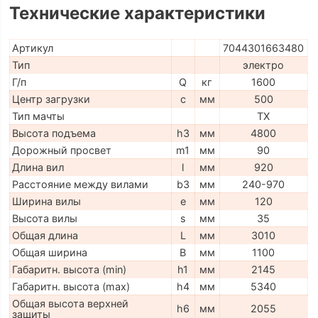
Технические характеристики
Артикул
7044301663480
Тип
электро
Г/п
Q
кг
1600
Центр загрузки
c
мм
500
Тип мачты
TX
Высота подъема
h3
мм
4800
Дорожный просвет
m1
мм
90
Длина вил
l
мм
920
Расстояние между вилами
b3
мм
240-970
Ширина вилы
e
мм
120
Высота вилы
s
мм
35
Общая длина
L
мм
3010
Общая ширина
B
мм
1100
Габаритн. высота (min)
h1
мм
2145
Габаритн. высота (max)
h4
мм
5340
Общая высота верхней
h6
мм
2055
защиты