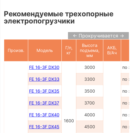
Рекомендуемые трехопорные
электропогрузчики
← Прокручивается →
Высота
Г/п,
АКБ,
Произв.
Модель
подъема,
Ц
кг
В/Ач
мм
FE 16-3F DX30
3000
по з
FE 16-3F DX33
3300
по з
FE 16-3F DX35
3500
по з
FE 16-3F DX37
3700
по з
FE 16-3F DX40
4000
по з
1600
FE 16-3F DX45
4500
по з