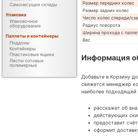
Размер передних колес
Самонесущие склады
Размер задних колес
Упаковка
Число колес спереди/сз
Упаковочное
Радиус поворота
оборудование
Ширина прохода с паллет
Паллеты и контейнеры
Вес
Поддоны
Контейнеры
Пластиковые ящики
Информация об
Листы сотовые
полимерные
Добавьте в Корзину д
свяжется менеджер ко
наиболее подходящей 
расскажет об ана
действующих ски
предоставит счёт
оформит доставку