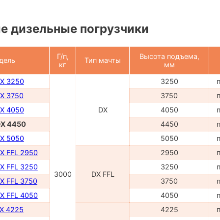
е дизельные погрузчики
Г/п,
Высота подъема,
дель
Тип мачты
кг
мм
DX 3250
3250
DX 3750
3750
DX 4050
DX
4050
DX 4450
4450
DX 5050
5050
DX FFL 2950
2950
DX FFL 3250
3250
3000
DX FFL
X FFL 3750
3750
DX FFL 4050
4050
TX 4225
4225