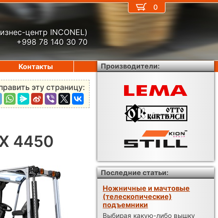
0
бизнес-центр INCONEL)
+998 78 140 30 70
Производители:
Контакты
править эту страницу:
DX 4450
Последние статьи:
Ножничные и мачтовые
(телескопические)
подъемники
Выбирая какую-либо вышку