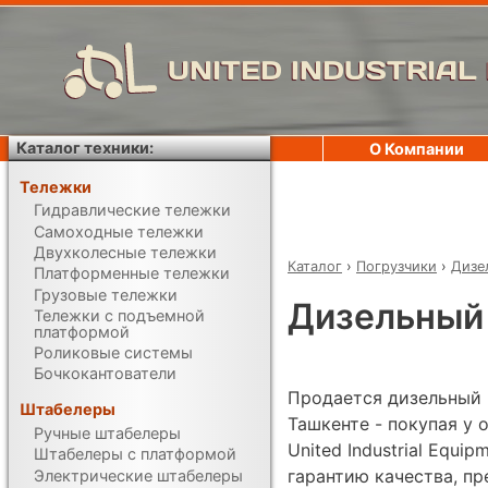
UNITED INDUSTRIAL
Каталог техники:
О Компании
Тележки
Гидравлические тележки
Самоходные тележки
Двухколесные тележки
Каталог
›
Погрузчики
›
Дизе
Платформенные тележки
Грузовые тележки
Дизельный 
Тележки с подъемной
платформой
Роликовые системы
Бочкокантователи
Продается дизельный п
Штабелеры
Ташкенте - покупая у
Ручные штабелеры
United Industrial Equi
Штабелеры с платформой
гарантию качества, п
Электрические штабелеры