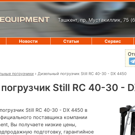
 EQUIPMENT
Ташкент, пр. Мустакиллик, 75
(
Новости
Статьи
Сервис
От
льные погрузчики
›
Дизельный погрузчик Still RC 40-30 - DX 4450
погрузчик Still RC 40-30 - 
огрузчик Still RC 40-30 - DX 4450 в
 официального поставщика компании
pment, Вы получаете низкие цены,
редпродажную подготовку, гарантийное