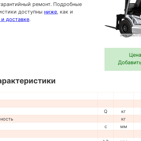
гарантийный ремонт. Подробные
ристики доступны
ниже
, как и
 и доставке
.
Цена
Добавить
арактеристики
Q
кг
мность
кг
c
мм