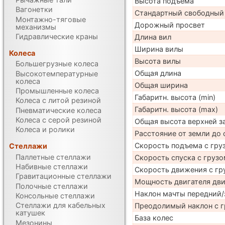
Высота подъема
Вагонетки
Стандартный свободный
Монтажно-тяговые
Дорожный просвет
механизмы
Гидравлические краны
Длина вил
Ширина вилы
Колеса
Высота вилы
Большегрузные колеса
Общая длина
Высокотемпературные
колеса
Общая ширина
Промышленные колеса
Габаритн. высота (min)
Колеса с литой резиной
Габаритн. высота (max)
Пневматические колеса
Колеса с серой резиной
Общая высота верхней 
Колеса и ролики
Расстояние от земли до 
Скорость подъема с груз
Стеллажи
Паллетные стеллажи
Скорость спуска с грузо
Набивные стеллажи
Скорость движения с гр
Гравитационные стеллажи
Мощность двигателя дв
Полочные стеллажи
Наклон мачты передний/
Консольные стеллажи
Стеллажи для кабельных
Преодолимый наклон с г
катушек
База колес
Мезонины