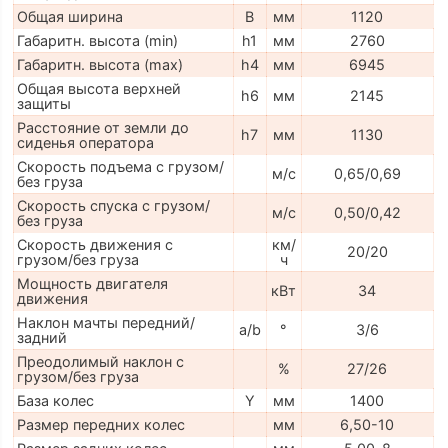
Общая ширина
B
мм
1120
Габаритн. высота (min)
h1
мм
2760
Габаритн. высота (max)
h4
мм
6945
Общая высота верхней
h6
мм
2145
защиты
Расстояние от земли до
h7
мм
1130
сиденья оператора
Скорость подъема с грузом/
м/с
0,65/0,69
без груза
Скорость спуска с грузом/
м/с
0,50/0,42
без груза
Скорость движения с
км/
20/20
грузом/без груза
ч
Мощность двигателя
кВт
34
движения
Наклон мачты передний/
a/b
°
3/6
задний
Преодолимый наклон с
%
27/26
грузом/без груза
База колес
Y
мм
1400
Размер передних колес
мм
6,50-10