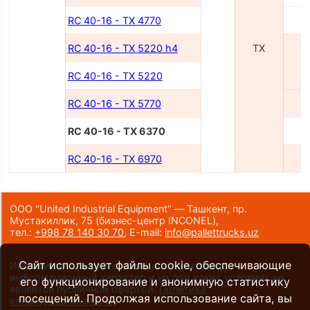
RC 40-16 - TX 4770
4
RC 40-16 - TX 5220 h4
TX
5
RC 40-16 - TX 5220
RC 40-16 - TX 5770
5
RC 40-16 - TX 6370
6
RC 40-16 - TX 6970
6
ООО "United Industrial Equipment" — Ташкент, пр.
Мустакиллик, 75
(бизнес-центр INCONEL)
,
тел.:
+998 78 140 30 70
,
E-mail:
info@pallettrucks.uz
Сайт использует файлы cookie, обеспечивающие
Информация на сайте носит исключительно
информационный характер и ни при каких условиях не
его функционирование и анонимную статистику
является публичной офертой.
Политика
посещений. Продолжая использование сайта, вы
конфиденциальности
.