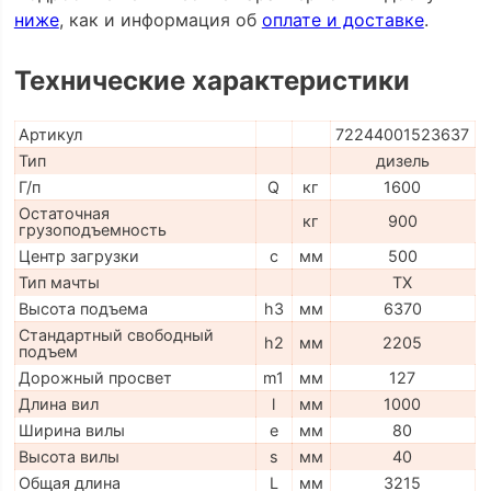
ниже
, как и информация об
оплате и доставке
.
Технические характеристики
Артикул
72244001523637
Тип
дизель
Г/п
Q
кг
1600
Остаточная
кг
900
грузоподъемность
Центр загрузки
c
мм
500
Тип мачты
TX
Высота подъема
h3
мм
6370
Стандартный свободный
h2
мм
2205
подъем
Дорожный просвет
m1
мм
127
Длина вил
l
мм
1000
Ширина вилы
e
мм
80
Высота вилы
s
мм
40
Общая длина
L
мм
3215