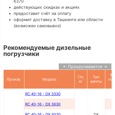
6370
действующих скидках и акциях
предоставит счёт на оплату
оформит доставку в Ташкенте или области
(возможен самовывоз)
Рекомендуемые дизельные
погрузчики
← Прокручивается →
Вы
Г/п,
Тип
Произв.
Модель
под
кг
мачты
RC 40-16 - DX 3330
3
RC 40-16 - DX 3630
3
RC 40-16 - DX 4030
DX
4