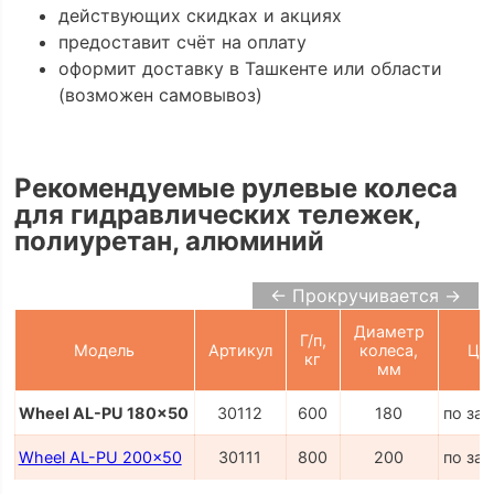
действующих скидках и акциях
предоставит счёт на оплату
оформит доставку в Ташкенте или области
(возможен самовывоз)
Рекомендуемые рулевые колеса
для гидравлических тележек,
полиуретан, алюминий
← Прокручивается →
Диаметр
Г/п,
Модель
Артикул
колеса,
Це
кг
мм
Wheel AL-PU 180x50
30112
600
180
по за
Wheel AL-PU 200x50
30111
800
200
по за