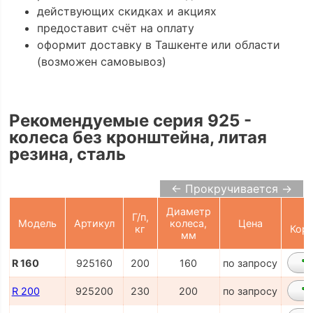
действующих скидках и акциях
предоставит счёт на оплату
оформит доставку в Ташкенте или области
(возможен самовывоз)
Рекомендуемые серия 925 -
колеса без кронштейна, литая
резина, сталь
← Прокручивается →
Диаметр
Г/п,
Модель
Артикул
колеса,
Цена
кг
Корз
мм
R 160
925160
200
160
по запросу
R 200
925200
230
200
по запросу