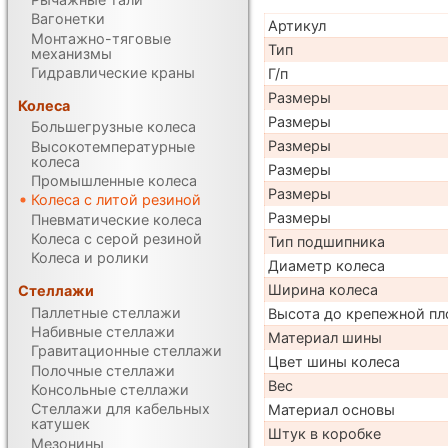
Вагонетки
Артикул
Монтажно-тяговые
Тип
механизмы
Гидравлические краны
Г/п
Размеры
Колеса
Размеры
Большегрузные колеса
Размеры
Высокотемпературные
колеса
Размеры
Промышленные колеса
Размеры
Колеса с литой резиной
Размеры
Пневматические колеса
Колеса с серой резиной
Тип подшипника
Колеса и ролики
Диаметр колеса
Ширина колеса
Стеллажи
Паллетные стеллажи
Высота до крепежной пл
Набивные стеллажи
Материал шины
Гравитационные стеллажи
Цвет шины колеса
Полочные стеллажи
Вес
Консольные стеллажи
Стеллажи для кабельных
Материал основы
катушек
Штук в коробке
Мезонины