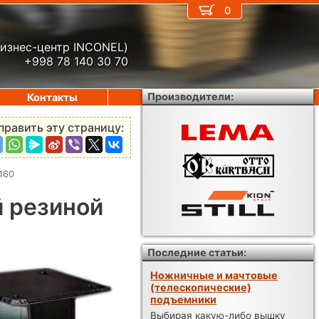
0
бизнес-центр INCONEL)
+998 78 140 30 70
Производители:
Контакты
править эту страницу:
160
й резиной
Последние статьи:
Ножничные и мачтовые
(телескопические)
подъемники
Выбирая какую-либо вышку