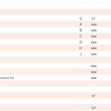
Q
кг
A
мм
B
мм
C
мм
D
мм
H
мм
J
мм
мм
мм
оскости
мм
кг
шт