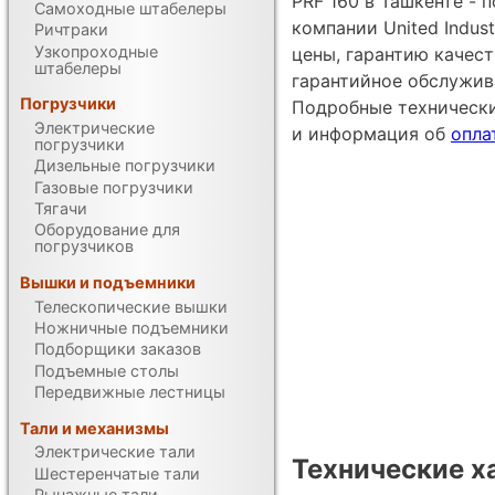
PRF 160 в Ташкенте - 
Самоходные штабелеры
компании United Indust
Ричтраки
Узкопроходные
цены, гарантию качес
штабелеры
гарантийное обслужив
Погрузчики
Подробные техническ
Электрические
и информация об
опла
погрузчики
Дизельные погрузчики
Газовые погрузчики
Тягачи
Оборудование для
погрузчиков
Вышки и подъемники
Телескопические вышки
Ножничные подъемники
Подборщики заказов
Подъемные столы
Передвижные лестницы
Тали и механизмы
Электрические тали
Технические х
Шестеренчатые тали
Рычажные тали