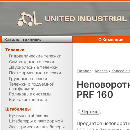
UNITED INDUSTRIAL
Каталог техники:
О Компании
Тележки
Гидравлические тележки
Самоходные тележки
Двухколесные тележки
Каталог
›
Колеса
›
Колеса с 
Платформенные тележки
Грузовые тележки
Неповоротн
Тележки с подъемной
платформой
PRF 160
Роликовые системы
Бочкокантователи
Штабелеры
Чертеж
Ручные штабелеры
Штабелеры с платформой
Продается неповоротн
Электрические штабелеры