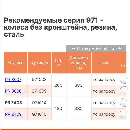
Рекомендуемые серия 971 -
колеса без кронштейна, резина,
сталь
← Прокручивается →
Диаметр
Г/п,
Модель
Артикул
колеса,
Цена
кг
Кор
мм
PR 3007
971008
по запросу
200
380
PR 3000-1
971009
по запросу
PR 2408
971014
по запросу
180
330
PR 2409
971015
по запросу