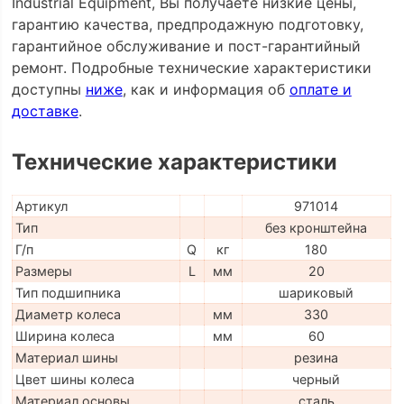
Industrial Equipment, Вы получаете низкие цены,
гарантию качества, предпродажную подготовку,
гарантийное обслуживание и пост-гарантийный
ремонт. Подробные технические характеристики
доступны
ниже
, как и информация об
оплате и
доставке
.
Технические характеристики
Артикул
971014
Тип
без кронштейна
Г/п
Q
кг
180
Размеры
L
мм
20
Тип подшипника
шариковый
Диаметр колеса
мм
330
Ширина колеса
мм
60
Материал шины
резина
Цвет шины колеса
черный
Материал основы
сталь