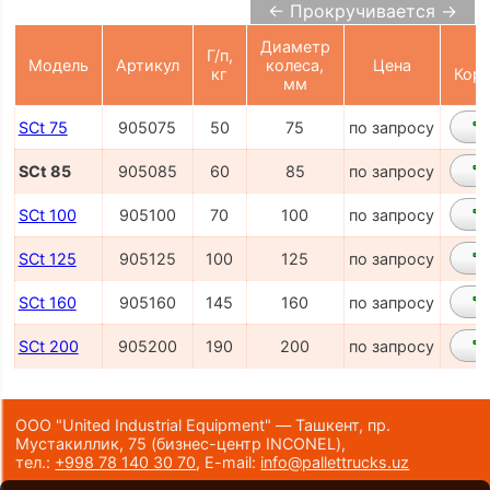
← Прокручивается →
Диаметр
Г/п,
Модель
Артикул
колеса,
Цена
кг
Корз
мм
SCt 75
905075
50
75
по запросу
SCt 85
905085
60
85
по запросу
SCt 100
905100
70
100
по запросу
SCt 125
905125
100
125
по запросу
SCt 160
905160
145
160
по запросу
SCt 200
905200
190
200
по запросу
ООО "United Industrial Equipment" — Ташкент, пр.
Мустакиллик, 75
(бизнес-центр INCONEL)
,
тел.:
+998 78 140 30 70
,
E-mail:
info@pallettrucks.uz