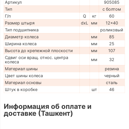
Артикул
905085
Тип
с болтом
Г/п
Q
кг
60
Размер штыря
dxL
мм
12x40
Тип подшипника
роликовый
Диаметр колеса
мм
85
Ширина колеса
мм
25
Высота до крепежной плоскости
мм
107
Сдвиг оси вращ. относ. центра
мм
32
колеса
Материал шины
резина
Цвет шины колеса
черный
Материал основы
сталь
Штук в коробке
шт
46
Информация об оплате и
доставке (Ташкент)