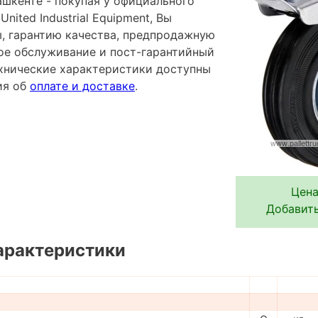
ашкенте - покупая у официального
ited Industrial Equipment, Вы
ы, гарантию качества, предпродажную
ное обслуживание и пост-гарантийный
хнические характеристики доступны
ия об
оплате и доставке
.
Цена
Добавить
арактеристики