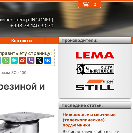
0
бизнес-центр INCONEL)
+998 78 140 30 70
Производители:
Контакты
править эту страницу:
мозом SCb 100
резиной и
Последние статьи:
Ножничные и мачтовые
(телескопические)
подъемники
Выбирая какую-либо вышку