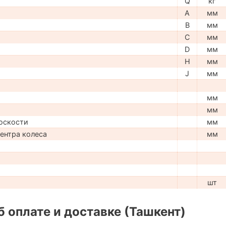
Q
кг
A
мм
B
мм
C
мм
D
мм
H
мм
J
мм
мм
мм
оскости
мм
центра колеса
мм
шт
 оплате и доставке (Ташкент)