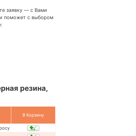
те заявку — с Вами
сти поможет с выбором
:
рная резина,
В Корзину
просу