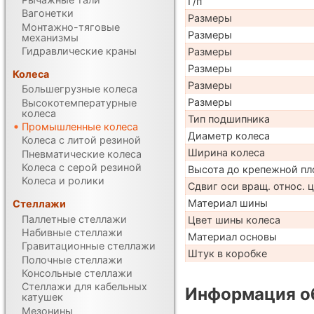
Г/п
Вагонетки
Размеры
Монтажно-тяговые
Размеры
механизмы
Гидравлические краны
Размеры
Размеры
Колеса
Размеры
Большегрузные колеса
Размеры
Высокотемпературные
колеса
Тип подшипника
Промышленные колеса
Диаметр колеса
Колеса с литой резиной
Ширина колеса
Пневматические колеса
Колеса с серой резиной
Высота до крепежной пл
Колеса и ролики
Сдвиг оси вращ. относ. 
Материал шины
Стеллажи
Паллетные стеллажи
Цвет шины колеса
Набивные стеллажи
Материал основы
Гравитационные стеллажи
Штук в коробке
Полочные стеллажи
Консольные стеллажи
Стеллажи для кабельных
Информация об
катушек
Мезонины