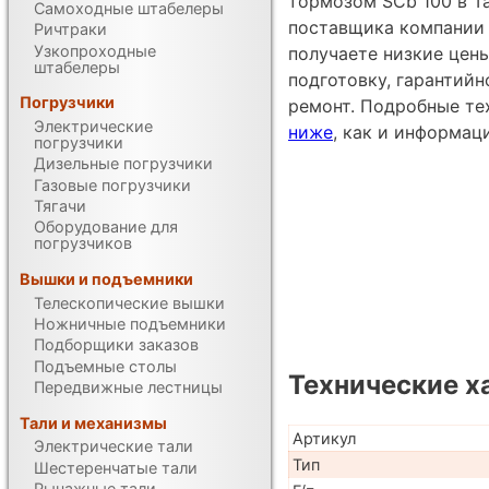
тормозом SCb 100 в Т
Самоходные штабелеры
поставщика компании Un
Ричтраки
Узкопроходные
получаете низкие цен
штабелеры
подготовку, гарантий
Погрузчики
ремонт. Подробные те
Электрические
ниже
, как и информац
погрузчики
Дизельные погрузчики
Газовые погрузчики
Тягачи
Оборудование для
погрузчиков
Вышки и подъемники
Телескопические вышки
Ножничные подъемники
Подборщики заказов
Подъемные столы
Технические х
Передвижные лестницы
Тали и механизмы
Артикул
Электрические тали
Тип
Шестеренчатые тали
Рычажные тали