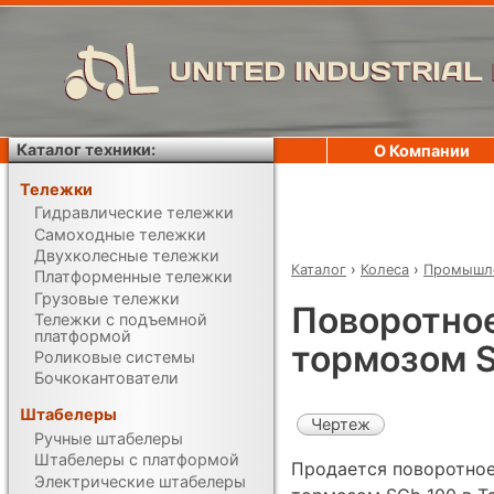
UNITED INDUSTRIAL
Каталог техники:
О Компании
Тележки
Гидравлические тележки
Самоходные тележки
Двухколесные тележки
Каталог
›
Колеса
›
Промышле
Платформенные тележки
Грузовые тележки
Поворотное
Тележки с подъемной
платформой
тормозом 
Роликовые системы
Бочкокантователи
Штабелеры
Чертеж
Ручные штабелеры
Штабелеры с платформой
Продается поворотное
Электрические штабелеры