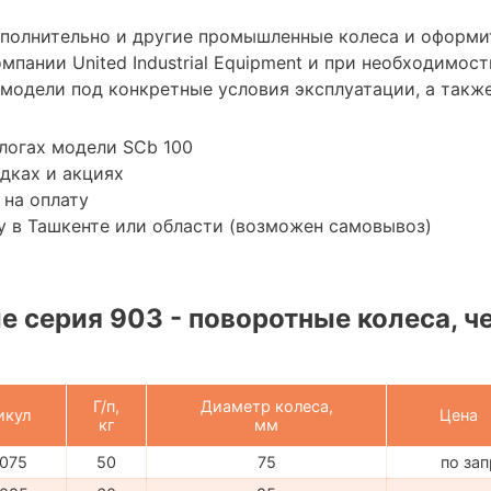
ополнительно и другие промышленные колеса и оформи
мпании United Industrial Equipment и при необходимо
модели под конкретные условия эксплуатации, а также
логах модели SCb 100
дках и акциях
 на оплату
 в Ташкенте или области (возможен самовывоз)
 серия 903 - поворотные колеса, че
Г/п,
Диаметр колеса,
икул
Цена
кг
мм
075
50
75
по за