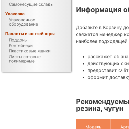
Самонесущие склады
Информация об
Упаковка
Упаковочное
оборудование
Добавьте в Корзину д
Паллеты и контейнеры
свяжется менеджер ко
Поддоны
наиболее подходящей 
Контейнеры
Пластиковые ящики
расскажет об ана
Листы сотовые
полимерные
действующих ски
предоставит счёт
оформит доставку
Рекомендуемые
резина, чугун
Модель
Арт