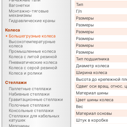
Тип
Вагонетки
Монтажно-тяговые
Г/п
механизмы
Размеры
Гидравлические краны
Размеры
Колеса
Размеры
Большегрузные колеса
Размеры
Высокотемпературные
Размеры
колеса
Промышленные колеса
Размеры
Колеса с литой резиной
Тип подшипника
Пневматические колеса
Диаметр колеса
Колеса с серой резиной
Ширина колеса
Колеса и ролики
Высота до крепежной пл
Стеллажи
Сдвиг оси вращ. относ. 
Паллетные стеллажи
Материал шины
Набивные стеллажи
Гравитационные стеллажи
Цвет шины колеса
Полочные стеллажи
Вес
Консольные стеллажи
Материал основы
Стеллажи для кабельных
Штук в коробке
катушек
Мезонины