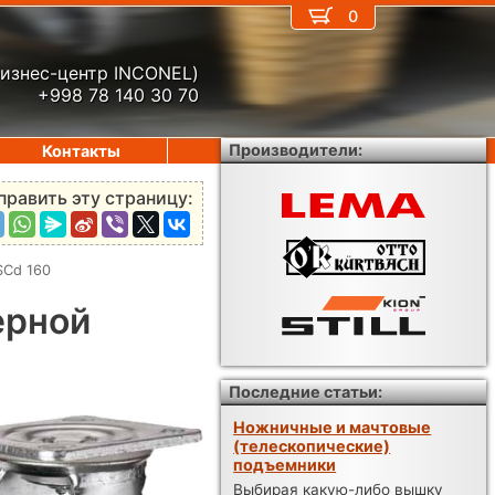
0
бизнес-центр INCONEL)
+998 78 140 30 70
Производители:
Контакты
править эту страницу:
SCd 160
ерной
Последние статьи:
Ножничные и мачтовые
(телескопические)
подъемники
Выбирая какую-либо вышку