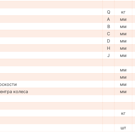
Q
кг
A
мм
B
мм
C
мм
D
мм
H
мм
J
мм
мм
мм
оскости
мм
центра колеса
мм
кг
шт