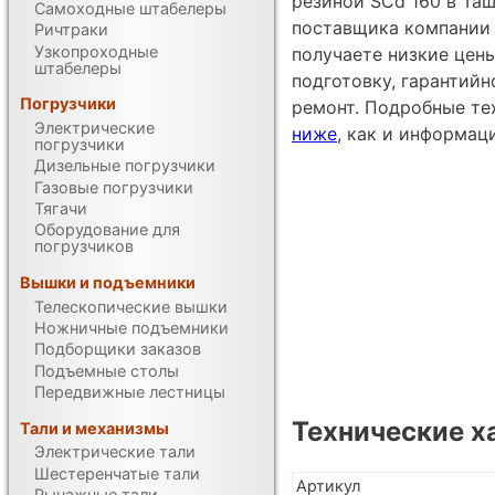
резиной SCd 160 в Таш
Самоходные штабелеры
поставщика компании Un
Ричтраки
Узкопроходные
получаете низкие цен
штабелеры
подготовку, гарантий
Погрузчики
ремонт. Подробные те
Электрические
ниже
, как и информац
погрузчики
Дизельные погрузчики
Газовые погрузчики
Тягачи
Оборудование для
погрузчиков
Вышки и подъемники
Телескопические вышки
Ножничные подъемники
Подборщики заказов
Подъемные столы
Передвижные лестницы
Технические х
Тали и механизмы
Электрические тали
Шестеренчатые тали
Артикул
Рычажные тали