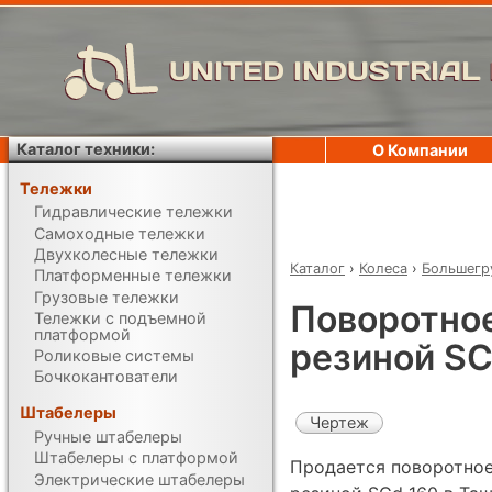
UNITED INDUSTRIAL
Каталог техники:
О Компании
Тележки
Гидравлические тележки
Самоходные тележки
Двухколесные тележки
Каталог
›
Колеса
›
Большегр
Платформенные тележки
Грузовые тележки
Поворотное
Тележки с подъемной
платформой
резиной SC
Роликовые системы
Бочкокантователи
Штабелеры
Чертеж
Ручные штабелеры
Штабелеры с платформой
Продается поворотное
Электрические штабелеры