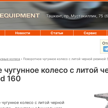
 EQUIPMENT
Ташкент, пр. Мустакиллик, 75
(
Новости
Статьи
Сервис
От
узные колеса
›
Поворотное чугунное колесо с литой черной резиной 
 чугунное колесо с литой ч
d 160
 чугунное колесо с литой черной