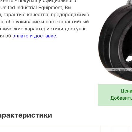
кенте - покупая у официального
ited Industrial Equipment, Вы
ы, гарантию качества, предпродажную
ное обслуживание и пост-гарантийный
хнические характеристики доступны
ия об
оплате и доставке
.
Цена
Добавить
арактеристики