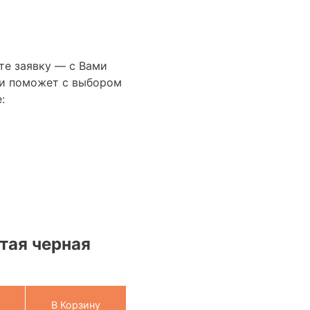
те заявку — с Вами
сти поможет с выбором
:
тая черная
В Корзину