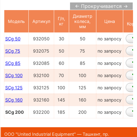
← Прокручивается →
Диаметр
Г/п,
Модель
Артикул
колеса,
Цена
кг
Корз
мм
SCg 50
932050
30
50
по запросу
SCg 75
932075
50
75
по запросу
SCg 85
932085
60
85
по запросу
SCg 100
932100
70
100
по запросу
SCg 125
932125
100
125
по запросу
SCg 160
932160
145
160
по запросу
SCg 200
932200
185
200
по запросу
ООО "United Industrial Equipment" — Ташкент, пр.