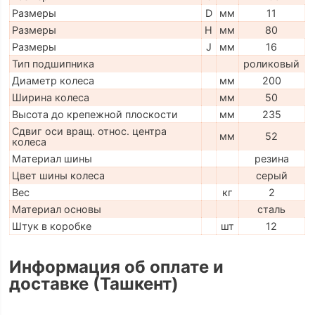
Размеры
D
мм
11
Размеры
H
мм
80
Размеры
J
мм
16
Тип подшипника
роликовый
Диаметр колеса
мм
200
Ширина колеса
мм
50
Высота до крепежной плоскости
мм
235
Сдвиг оси вращ. относ. центра
мм
52
колеса
Материал шины
резина
Цвет шины колеса
серый
Вес
кг
2
Материал основы
сталь
Штук в коробке
шт
12
Информация об оплате и
доставке (Ташкент)