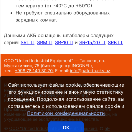
температур (от -40°С до +50°С)
Не требуют специально оборудованных
зарядных комнат.
Данными АКБ оснащены штабелеры следущих
серий:
SRL LI
,
SRM LI
,
SR-10 LI
и
SR-15/20 LI
,
SRB LI.
ООО "United Industrial Equipment" — Ташкент, пр.
Мустакиллик, 75
(бизнес-центр INCONEL)
,
тел.:
+998 78 140 30 70
,
E-mail:
info@pallettrucks.uz
Сайт использует файлы cookie, обеспечивающие
Информация на сайте носит исключительно
информационный характер и ни при каких условиях не
его функционирование и анонимную статистику
является публичной офертой.
Политика
посещений. Продолжая использование сайта, вы
конфиденциальности
.
соглашаетесь с использованием файлов cookie и
Производители оставляют за собой право вносить
Политикой конфиденциальности
изменения в конструкцию и внешний вид техники, не
ухудшающие ее эксплуатационные качества.
ОК
©
ООО "United Industrial Equipment", Ташкент
, ©
al-